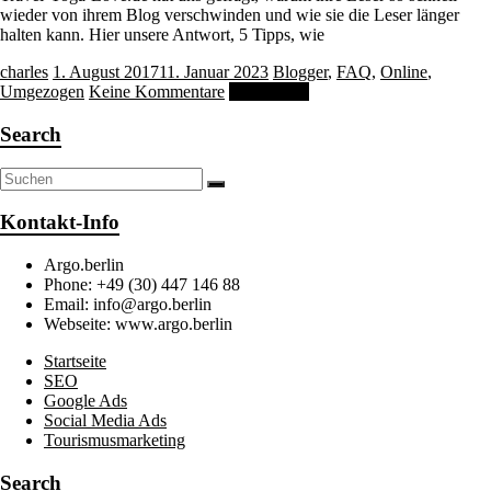
wieder von ihrem Blog verschwinden und wie sie die Leser länger
halten kann. Hier unsere Antwort, 5 Tipps, wie
charles
1. August 2017
11. Januar 2023
Blogger
,
FAQ
,
Online
,
Umgezogen
Keine Kommentare
Weiterlesen
Search
Kontakt-Info
Argo.berlin
Phone: +49 (30) 447 146 88
Email: info@argo.berlin
Webseite: www.argo.berlin
Startseite
SEO
Google Ads
Social Media Ads
Tourismusmarketing
Search