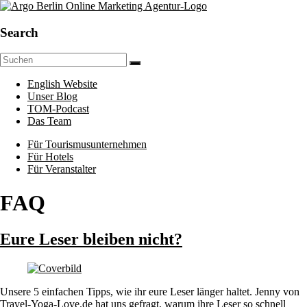
Zum
Inhalt
springen
Argo.Berlin
Search
Online-
Marketing
für
English Website
Hotels,
Unser Blog
Reiseveranstalter
TOM-Podcast
und
Das Team
KMUs
Menü
leicht
Für Tourismusunternehmen
gemacht
Für Hotels
Für Veranstalter
FAQ
Eure Leser bleiben nicht?
Unsere 5 einfachen Tipps, wie ihr eure Leser länger haltet. Jenny von
Travel-Yoga-Love.de hat uns gefragt, warum ihre Leser so schnell